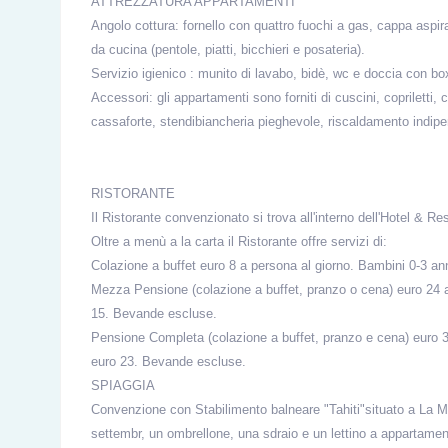
ATTREZZATURA APPARTAMENTI
Angolo cottura: fornello con quattro fuochi a gas, cappa aspirant
da cucina (pentole, piatti, bicchieri e posateria).
Servizio igienico : munito di lavabo, bidè, wc e doccia con bo
Accessori: gli appartamenti sono forniti di cuscini, copriletti,
cassaforte, stendibiancheria pieghevole, riscaldamento indipe
RISTORANTE
Il Ristorante convenzionato si trova all'interno dell'Hotel & R
Oltre a menù a la carta il Ristorante offre servizi di:
Colazione a buffet euro 8 a persona al giorno. Bambini 0-3 ann
Mezza Pensione (colazione a buffet, pranzo o cena) euro 24 a
15. Bevande escluse.
Pensione Completa (colazione a buffet, pranzo e cena) euro 35
euro 23. Bevande escluse.
SPIAGGIA
Convenzione con Stabilimento balneare "Tahiti"situato a La M
settembr, un ombrellone, una sdraio e un lettino a appartamen