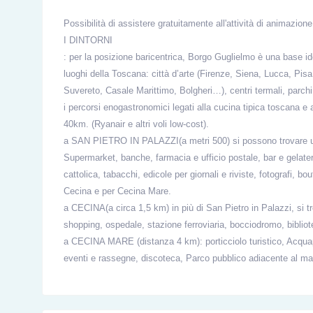
Possibilità di assistere gratuitamente all'attività di animazione
I DINTORNI
: per la posizione baricentrica, Borgo Guglielmo è una base ide
luoghi della Toscana: città d’arte (Firenze, Siena, Lucca, Pi
Suvereto, Casale Marittimo, Bolgheri…), centri termali, parchi (
i percorsi enogastronomici legati alla cucina tipica toscana e a
40km. (Ryanair e altri voli low-cost).
a SAN PIETRO IN PALAZZI(a metri 500) si possono trovare una s
Supermarket, banche, farmacia e ufficio postale, bar e gelaterie
cattolica, tabacchi, edicole per giornali e riviste, fotografi, 
Cecina e per Cecina Mare.
a CECINA(a circa 1,5 km) in più di San Pietro in Palazzi, si 
shopping, ospedale, stazione ferroviaria, bocciodromo, bibliot
a CECINA MARE (distanza 4 km): porticciolo turistico, Acquap
eventi e rassegne, discoteca, Parco pubblico adiacente al mar