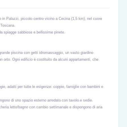
in Palazzi, piccolo centro vicino a Cecina (1,5 km), nel cuore
a Toscana.
 da spiagge sabbiose e bellissime pinete.
grande piscina con getti idromassaggio, un vasto giardino
n orto. Ogni edificio è costituito da alcuni appartamenti, che
gie, adatti per tutte le esigenze: coppie, famiglie con bambini e
ispongono di uno spazio esterno arredato con tavolo e sedie.
ancheria letto/bagno con cambio settimanale e dispongono di aria