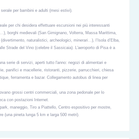
 serale per bambini e adulti (mesi estivi).
ale per chi desidera effettuare escursioni nei più interessanti
sa…), borghi medievali (San Gimignano, Volterra, Massa Marittima,
divertimento, naturalistici, archeologici, minerari…), l’Isola d’Elba,
lle Strade del Vino (celebre il Sassicaia). L'aeroporto di Pisa è a
erie di servizi, aperti tutto l'anno: negozi di alimentari e
, panifici e macellerie, ristoranti, pizzerie, parrucchieri, chiesa
boutique, ferramenta e bazar. Collegamento autobus di linea per
trovano grossi centri commerciali, una zona pedonale per lo
eca con postazioni Internet.
ark, maneggio, Tiro a Piattello, Centro espositivo per mostre,
e (una pineta lunga 5 km e larga 500 metri).