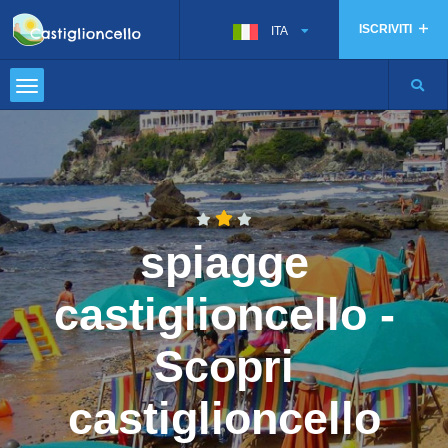
ISCRIVITI
ITA
spiagge
castiglioncello -
Scopri
castiglioncello