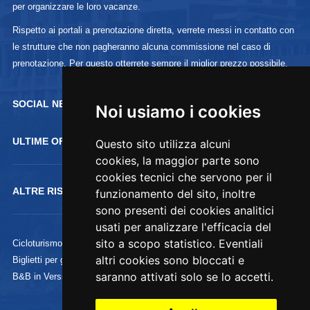
per organizzare le loro vacanze.
Rispetto ai portali a prenotazione diretta, verrete messi in contatto con
le strutture che non pagheranno alcuna commissione nel caso di
prenotazione. Per questo otterrete sempre il miglior prezzo possibile.
SOCIAL NETWORK :
Noi usiamo i cookies
Noi usiamo i cookies
ULTIME OFFERTE
Questo sito utilizza alcuni
Questo sito utilizza alcuni
cookies, la maggior parte sono
cookies, la maggior parte sono
cookies tecnici che servono per il
cookies tecnici che servono per il
ALTRE RISORSE
funzionamento del sito, inoltre
funzionamento del sito, inoltre
sono presenti dei cookies analitici
sono presenti dei cookies analitici
usati per analizzare l'efficacia del
usati per analizzare l'efficacia del
sito a scopo statistico. Eventiali
sito a scopo statistico. Eventiali
Cicloturismo
altri cookies sono bloccati e
altri cookies sono bloccati e
Biglietti per gli Uffizi
saranno attivati solo se lo accetti.
saranno attivati solo se lo accetti.
B&B in Versilia