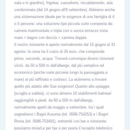
sala o in giardino), frigobar, cassaforte, riscaldamento, aria
condizionata (dal 14 giugno all'8 settembre). Abbiamo anche
una sistemazione ideale per le esigenze di una famiglia di 4
o 5 persone: una soluzione tipo piccola suite composta da:
camera matrimoniale o tripla con o senza terrazzo vista
mare + bagno con doccia + camera doppia.
Il nostro ristorante è aperto normalmente dal 15 giugno al 31
agosto: la cena ha il costo di 26 euro, che comprende
primo, secondo, acqua. Troverà comunque diversi ristoranti
vicini, da 50 a 500 m dall'albergo, dal più semplice ed
economico (anche varie pizzerie lungo la passeggiata a
mare) al più raffinato e costoso. La aiuteremo a trovare
quello più adatto alle Sue esigenze! Quanto alla spiaggia
(scoglio e sabbia), ci sono almeno 10 stabilimenti balneari
raggiungibili a piedi, da 60 a 500 m dall'albergo,
normalmente aperti da maggio a settembre, tra i quali
segnaliamo i Bagni Ausonia (tel. 0586-754253) e i Bagni
Roma (tel. 0586-753491), entrambi con bar e ristorante:
possiamo inviarLe per fax o per posta il recapito telefonico