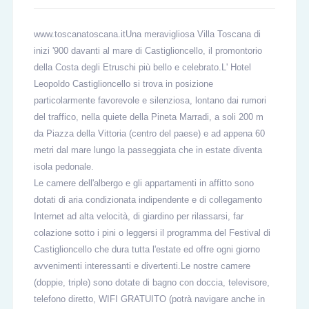
www.toscanatoscana.itUna meravigliosa Villa Toscana di
inizi '900 davanti al mare di Castiglioncello, il promontorio
della Costa degli Etruschi più bello e celebrato.L' Hotel
Leopoldo Castiglioncello si trova in posizione
particolarmente favorevole e silenziosa, lontano dai rumori
del traffico, nella quiete della Pineta Marradi, a soli 200 m
da Piazza della Vittoria (centro del paese) e ad appena 60
metri dal mare lungo la passeggiata che in estate diventa
isola pedonale.
Le camere dell'albergo e gli appartamenti in affitto sono
dotati di aria condizionata indipendente e di collegamento
Internet ad alta velocità, di giardino per rilassarsi, far
colazione sotto i pini o leggersi il programma del Festival di
Castiglioncello che dura tutta l'estate ed offre ogni giorno
avvenimenti interessanti e divertenti.Le nostre camere
(doppie, triple) sono dotate di bagno con doccia, televisore,
telefono diretto, WIFI GRATUITO (potrà navigare anche in