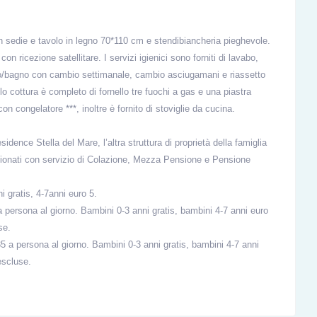
n sedie e tavolo in legno 70*110 cm e stendibiancheria pieghevole.
on ricezione satellitare. I servizi igienici sono forniti di lavabo,
etto/bagno con cambio settimanale, cambio asciugamani e riassetto
lo cottura è completo di fornello tre fuochi a gas e una piastra
 con congelatore ***, inoltre è fornito di stoviglie da cucina.
idence Stella del Mare, l’altra struttura di proprietà della famiglia
nzionati con servizio di Colazione, Mezza Pensione e Pensione
i gratis, 4-7anni euro 5.
persona al giorno. Bambini 0-3 anni gratis, bambini 4-7 anni euro
se.
 a persona al giorno. Bambini 0-3 anni gratis, bambini 4-7 anni
escluse.