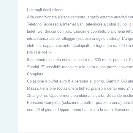
I dettagli degli alloggi:
Aria condizionata e riscaldamento, spazio esterno arredati co
Telefono, accesso a Internet Lan, televisore a colori 15 pollici c
bidet, wc, doccia con box. Cuscini e copriletti, biancheria l
infrasettimanale dell'alloggio (escluso ancgolo cottura). L'ango
elettrica, cappa aspirante, scolapiatti, e frigorifero da 220 litri
RISTORANTE
Il ristorante/pizzeria convenzionato è a 600 metri, presso il Res
Sobrini. E' possibile mangiare a la carta o con prezzi conve
Completa.
Colazione a buffet euro 8 a persona al giorno. Bambini 0-3 ann
Mezza Pensione (colazione a buffet, pranzo o cena) euro 24 a 
15 al giorno. Oppure menù bambini a la carta. Bevande esclu
Pensione Completa (colazione a buffet, pranzo e cena) euro 35
euro 23 al giorno. Oppure menù bambini a la carta. Bevande 