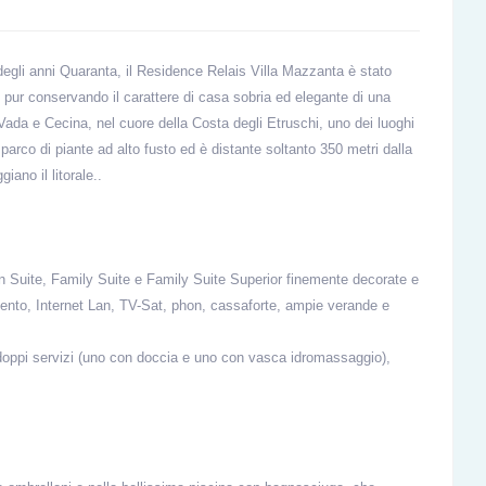
degli anni Quaranta, il Residence
Relais Villa Mazzanta
è stato
, pur conservando il carattere di casa sobria ed elegante di una
 Vada e Cecina, nel cuore della Costa degli Etruschi, uno dei luoghi
parco di piante ad alto fusto ed è distante soltanto 350 metri dalla
iano il litorale..
con Suite, Family Suite e Family Suite Superior finemente decorate e
ento, Internet Lan, TV-Sat, phon, cassaforte, ampie verande e
, doppi servizi (uno con doccia e uno con vasca idromassaggio),