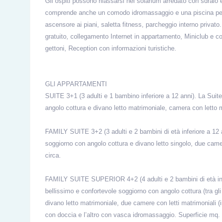
Gli ospiti possono rilassarsi nel solarium arredato con sdraio
comprende anche un comodo idromassaggio e una piscina per 
ascensore ai piani, saletta fitness, parcheggio interno privato. 
gratuito, collegamento Internet in appartamento, Miniclub e cor
gettoni, Reception con informazioni turistiche.
GLI APPARTAMENTI
SUITE 3+1
(3 adulti e 1 bambino inferiore a 12 anni). La Su
angolo cottura e divano letto matrimoniale, camera con letto 
FAMILY SUITE 3+2
(3 adulti e 2 bambini di età inferiore a 12
soggiorno con angolo cottura e divano letto singolo, due came
circa.
FAMILY SUITE SUPERIOR 4+2
(4 adulti e 2 bambini di età i
bellissimo e confortevole soggiorno con angolo cottura (tra gli
divano letto matrimoniale, due camere con letti matrimoniali (i
con doccia e l’altro con vasca idromassaggio. Superficie mq. 