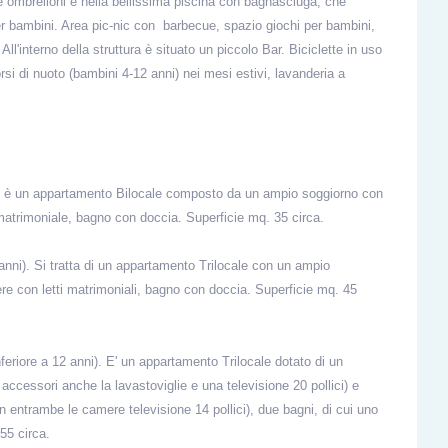
 e ombrelloni e nella bellissima piscina con bagnasciuga, che
bambini. Area pic-nic con barbecue, spazio giochi per bambini,
All'interno della struttura è situato un piccolo Bar. Biciclette in uso
si di nuoto (bambini 4-12 anni) nei mesi estivi, lavanderia a
ite è un appartamento Bilocale composto da un ampio soggiorno con
matrimoniale, bagno con doccia. Superficie mq. 35 circa.
 anni). Si tratta di un appartamento Trilocale con un ampio
re con letti matrimoniali, bagno con doccia. Superficie mq. 45
nferiore a 12 anni). E' un appartamento Trilocale dotato di un
 accessori anche la lavastoviglie e una televisione 20 pollici) e
n entrambe le camere televisione 14 pollici), due bagni, di cui uno
55 circa.